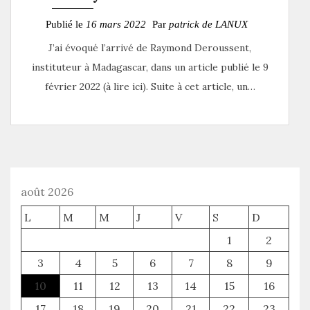
Publié le
16 mars 2022
Par
patrick de LANUX
J’ai évoqué l’arrivé de Raymond Deroussent,
instituteur à Madagascar, dans un article publié le 9
février 2022 (à lire ici). Suite à cet article, un…
août 2026
L
M
M
J
V
S
D
1
2
3
4
5
6
7
8
9
10
11
12
13
14
15
16
17
18
19
20
21
22
23