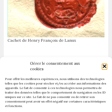
Cachet de Henry François de Lanux
Gérer le consentement aux
cookies
ancêtre
artiste
Abbé
Angoumois
Bretagne
Code noir
Pour offrir les meilleures expériences, nous utilisons des technologies
telles que les cookies pour stocker et/ou accéder aux informations des
de Forges
de Chateaubrun
de Barreneuve
appareils. Le fait de consentir à ces technologies nous permettra de
de Lanux
traiter des données telles que le comportement de navigation ou les ID
de La Marche
Deroussent
Dijon
uniques sur ce site. Le fait de ne pas consentir ou de retirer son
Femme
diplomate
eyre
Fins
Ecuyer
Esclave
consentement peut avoir un effet négatif sur certaines caractéristiques
et fonctions.
France
Isle Bourbon
Héritage
Instituteur