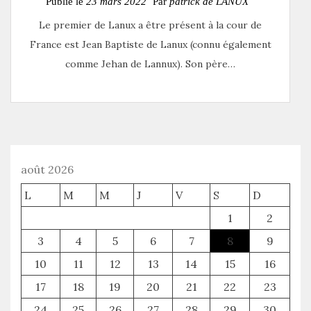
Publié le
23 mars 2022
Par
patrick de LANUX
Le premier de Lanux a être présent à la cour de
France est Jean Baptiste de Lanux (connu également
comme Jehan de Lannux). Son père…
août 2026
L
M
M
J
V
S
D
1
2
3
4
5
6
7
8
9
10
11
12
13
14
15
16
17
18
19
20
21
22
23
24
25
26
27
28
29
30