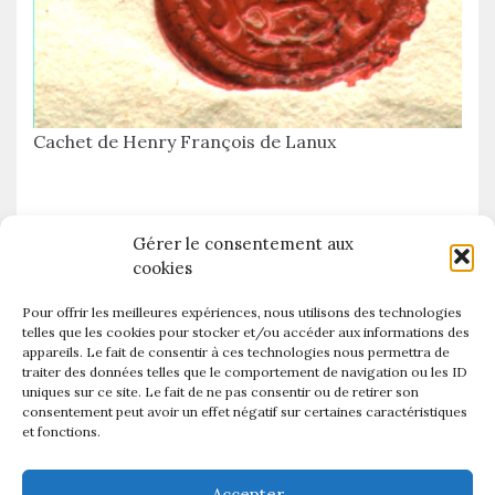
Cachet de Henry François de Lanux
Gérer le consentement aux
cookies
ancêtre
artiste
Abbé
Angoumois
Bretagne
Code noir
Pour offrir les meilleures expériences, nous utilisons des technologies
telles que les cookies pour stocker et/ou accéder aux informations des
de Forges
de Chateaubrun
de Barreneuve
appareils. Le fait de consentir à ces technologies nous permettra de
de Lanux
traiter des données telles que le comportement de navigation ou les ID
de La Marche
Deroussent
Dijon
uniques sur ce site. Le fait de ne pas consentir ou de retirer son
Femme
diplomate
eyre
Fins
Ecuyer
Esclave
consentement peut avoir un effet négatif sur certaines caractéristiques
et fonctions.
France
Isle Bourbon
Héritage
Instituteur
Lanux
La Marche
La Rivière
Accepter