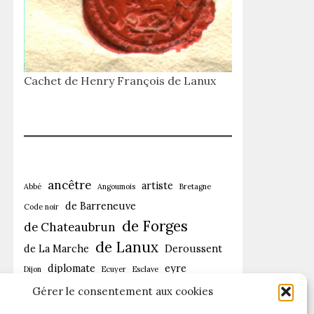
Cachet de Henry François de Lanux
ancêtre
artiste
Abbé
Angoumois
Bretagne
de Barreneuve
Code noir
de Forges
de Chateaubrun
de Lanux
de La Marche
Deroussent
diplomate
eyre
Dijon
Ecuyer
Esclave
France
Femme
Gérer le consentement aux cookies
Fins
Héritage
Instituteur
Isle Bourbon
La Marche