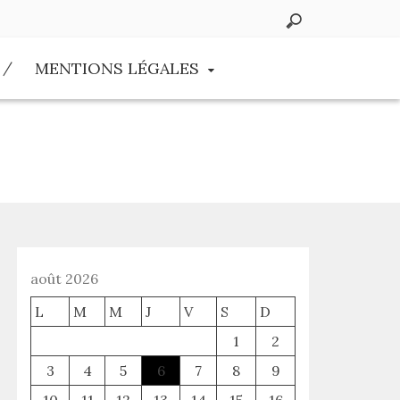
MENTIONS LÉGALES
août 2026
L
M
M
J
V
S
D
1
2
3
4
5
6
7
8
9