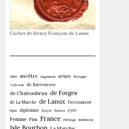
Cachet de Henry François de Lanux
ancêtre
artiste
Abbé
Angoumois
Bretagne
de Barreneuve
Code noir
de Forges
de Chateaubrun
de Lanux
de La Marche
Deroussent
diplomate
eyre
Dijon
Ecuyer
Esclave
France
Femme
Fins
Héritage
Instituteur
Isle Bourbon
La Marche